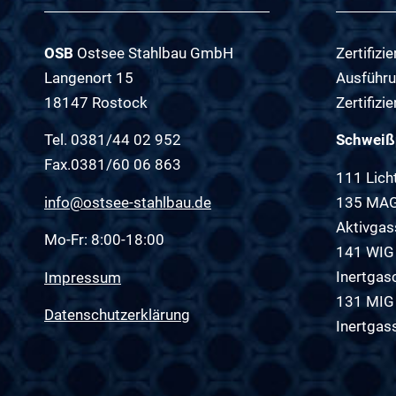
OSB
Ostsee Stahlbau GmbH
Zertifiz
Langenort 15
Ausführ
18147 Rostock
Zertifiz
Tel. 0381/44 02 952
Schweiß
Fax.0381/60 06 863
111 Lic
info@ostsee-stahlbau.de
135 MAG 
Aktivga
Mo-Fr: 8:00-18:00
141 WIG
Inertgas
Impressum
131 MIG 
Datenschutzerklärung
Inertgas